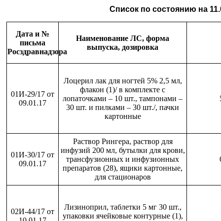
Список по состоянию на 11.0
Дата и №
Наименование ЛС, форма
письма
выпуска, дозировка
Росздравнадзора
Лоцерил лак для ногтей 5% 2,5 мл,
флакон (1)/ в комплекте с
01И-29/17 от
лопаточками – 10 шт., тампонами –
09.01.17
30 шт. и пилками – 30 шт./, пачки
картонные
Раствор Рингера, раствор для
инфузий 200 мл, бутылки для крови,
01И-30/17 от
трансфузионных и инфузионных
09.01.17
препаратов (28), ящики картонные,
для стационаров
Лизиноприл, таблетки 5 мг 30 шт.,
02И-44/17 от
упаковки ячейковые контурные (1),
10.01.17