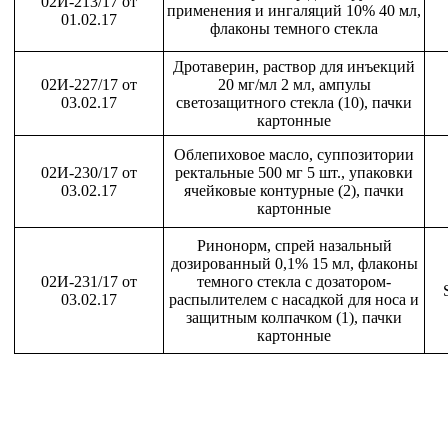
02И-213/17 от
применения и ингаляций 10% 40 мл,
01.02.17
флаконы темного стекла
Дротаверин, раствор для инъекций
02И-227/17 от
20 мг/мл 2 мл, ампулы
03.02.17
светозащитного стекла (10), пачки
картонные
Облепиховое масло, суппозитории
02И-230/17 от
ректальные 500 мг 5 шт., упаковки
03.02.17
ячейковые контурные (2), пачки
картонные
Ринонорм, спрей назальный
дозированный 0,1% 15 мл, флаконы
02И-231/17 от
темного стекла с дозатором-
03.02.17
распылителем с насадкой для носа и
защитным колпачком (1), пачки
картонные