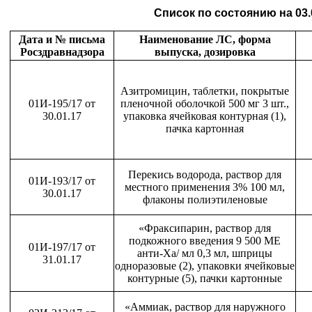
Список по состоянию на 03.0
Дата и № письма
Наименование ЛС, форма
Росздравнадзора
выпуска, дозировка
Азитромицин, таблетки, покрытые
01И-195/17 от
пленочной оболочкой 500 мг 3 шт.,
30.01.17
упаковка ячейковая контурная (1),
пачка картонная
Перекись водорода, раствор для
01И-193/17 от
местного применения 3% 100 мл,
30.01.17
флаконы полиэтиленовые
«Фраксипарин, раствор для
подкожного введения 9 500 МЕ
01И-197/17 от
анти-Ха/ мл 0,3 мл, шприцы
31.01.17
одноразовые (2), упаковки ячейковые
контурные (5), пачки картонные
«Аммиак, раствор для наружного