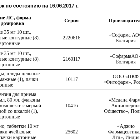
к по состоянию на 16.06.2017 г.
ие ЛС, форма
Серия
Производите
 дозировка
е 35 мг 10 шт.,
«Софарма АО
вые контурные (8),
2220616
Болгария
картонные
е 35 мг 10 шт.,
«СофармаАО»
вые контурные (8),
2160117
Болгария
картонные
ы, плоды цельные
ООО «ПКФ
умажные (1), пачки
10117
«Фитофарм», Ро
тонные
ензия для приема
 мл, 80 мл, флаконы
«Медана Фар
 комплекте с меркой
10416
Акционерно
ой со шкалой (1),
Общество», Пол
картонные
о, таблетки 10 мг
«Аджио
овки ячейковые
25602
Фармацевтика
 пачки картонные
Лтд», Индия