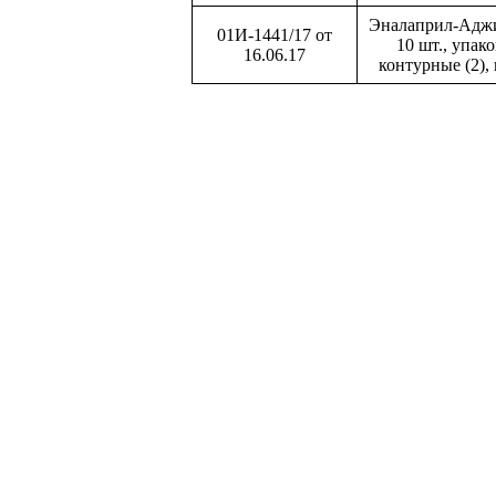
Эналаприл-Аджи
01И-1441/17 от
10 шт., упак
16.06.17
контурные (2),