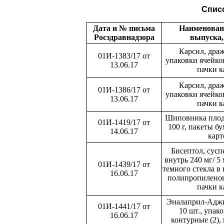
Списо
Дата и № письма
Наименован
Росздравнадзора
выпуска,
Карсил, драж
01И-1383/17 от
упаковки ячейко
13.06.17
пачки 
Карсил, драж
01И-1386/17 от
упаковки ячейко
13.06.17
пачки 
Шиповника плод
01И-1419/17 от
100 г, пакеты б
14.06.17
кар
Бисептол, сусп
внутрь 240 мг/ 5
01И-1439/17 от
темного стекла в
16.06.17
полипропиленов
пачки 
Эналаприл-Аджи
01И-1441/17 от
10 шт., упак
16.06.17
контурные (2),