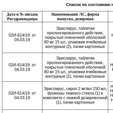
Список по состоянию на
Дата и № письма
Наименование ЛС, форма
Росздравнадзора
выпуска, дозировка
Эриспирус, таблетки
пролонгированного действия,
02И-614/19
от
покрытые пленочной оболочкой
04.03.19
80 мг 15 шт., упаковки ячейковые
контурные (2), пачки картонные
Эриспирус, таблетки
пролонгированного действия,
02И-614/19
от
H
покрытые пленочной оболочкой
04.03.19
80 мг 15 шт., упаковки ячейковые
контурные (1), пачки картонные
Н
Эриспирус, сироп 2 мг/мл 150 мл,
H
02И-614/19
от
флаконы темного стекла (1) в
H
04.03.19
комплекте с ложкой дозировочной
H
(1), пачки картонные