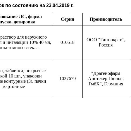
к по состоянию на 23.04.2019 г.
нование ЛС, форма
Серия
Производитель
уска, дозировка
раствор для наружного
ООО "Гиппократ",
 и ингаляций 10% 40 мл,
010518
Россия
оны темного стекла
н, таблетки, покрытые
"Драгенофарм
кой 10 шт., упаковки
1027679
Апотекер Пюшль
е контурные (3), пачки
ГмбХ", Германия
картонные