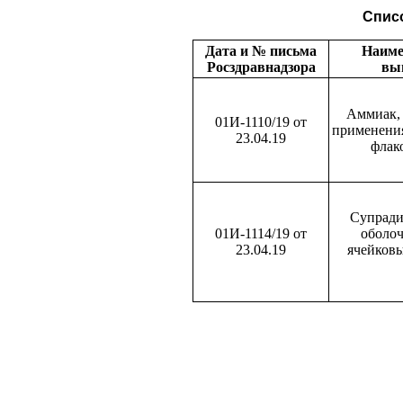
Списо
Дата и № письма
Наиме
Росздравнадзора
вып
Аммиак, 
01И-1110/19 от
применения
23.04.19
флак
Супради
01И-1114/19 от
оболоч
23.04.19
ячейковы