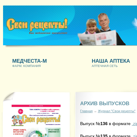
МЕДЧЕСТА-М
НАША АПТЕКА
ФАРМ. КОМПАНИЯ
АПТЕЧНАЯ СЕТЬ
АРХИВ ВЫПУСКОВ
Главная
→
Журнал "Свои рецепты"
Выпуск №
136
в формате
.zi
Выпуск №
135
в формате
.zi