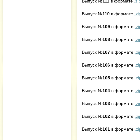
Выпуск №
111
в формате
.zi
Выпуск №
110
в формате
.zi
Выпуск №
109
в формате
.zi
Выпуск №
108
в формате
.zi
Выпуск №
107
в формате
.zi
Выпуск №
106
в формате
.zi
Выпуск №
105
в формате
.zi
Выпуск №
104
в формате
.zi
Выпуск №
103
в формате
.zi
Выпуск №
102
в формате
.zi
Выпуск №
101
в формате
.zi