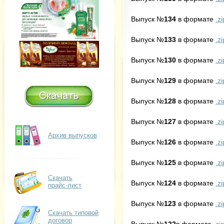
Выпуск №
134
в формате
.zi
Выпуск №
133
в формате
.zi
Выпуск №
130
в формате
.zi
Выпуск №
129
в формате
.zi
Выпуск №
128
в формате
.zi
Выпуск №
127
в формате
.zi
Архив выпусков
Выпуск №
126
в формате
.zi
Выпуск №
125
в формате
.zi
Скачать
Выпуск №
124
в формате
.zi
прайс-лист
Выпуск №
123
в формате
.zi
Скачать типовой
договор