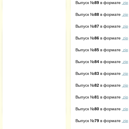
Выпуск №
89
в формате
.zip
Выпуск №
88
в формате
.zip
Выпуск №
87
в формате
.zip
Выпуск №
86
в формате
.zip
Выпуск №
85
в формате
.zip
Выпуск №
84
в формате
.zip
Выпуск №
83
в формате
.zip
Выпуск №
82
в формате
.zip
Выпуск №
81
в формате
.zip
Выпуск №
80
в формате
.zip
Выпуск №
79
в формате
.zip